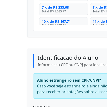
7 x de R$ 233,68
8 x de R
Total: R$ 1.635,77
Total: R$ 
10 x de R$ 167,71
11 x de 
Total: R$ 1.677,10
Total: R$ 
Identificação do Aluno
Informe seu CPF ou CNPJ para localizar
Aluno estrangeiro sem CPF/CNPJ?
Caso você seja estrangeiro e ainda n
para receber orientações sobre a inscr