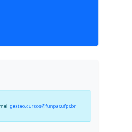
-mail
gestao.cursos@funpar.ufpr.br