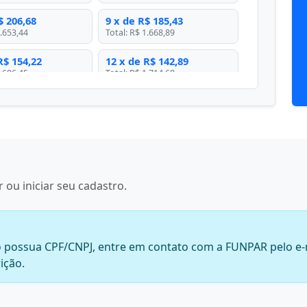
$ 206,68
9 x de R$ 185,43
1.653,44
Total: R$ 1.668,89
R$ 154,22
12 x de R$ 142,89
1.696,45
Total: R$ 1.714,68
 ou iniciar seu cadastro.
ão possua CPF/CNPJ, entre em contato com a FUNPAR pelo e
ição.