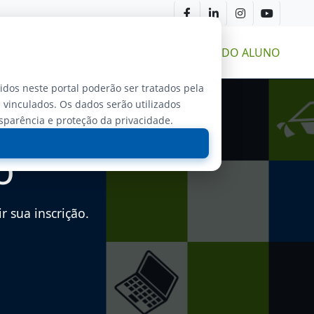
CURSOS
ÁREA DO ALUNO
dos neste portal poderão ser tratados pela
 vinculados. Os dados serão utilizados
nsparência e proteção da privacidade.
o
 sua inscrição.