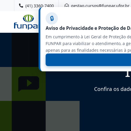
(41) 3360-7400
gestao.cursos@funpar.ufpr.br
🔒
Aviso de Privacidade e Proteção de 
Em cumprimento à Lei Geral de Proteção de
FUNPAR para viabilizar o atendimento, a ge
apenas para as finalidades necessárias à p
Confira os dad