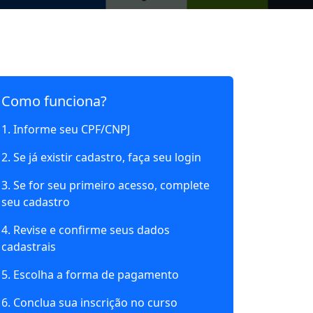
Como funciona?
1. Informe seu CPF/CNPJ
2. Se já existir cadastro, faça seu login
3. Se for seu primeiro acesso, complete
seu cadastro
4. Revise e confirme seus dados
cadastrais
5. Escolha a forma de pagamento
6. Conclua sua inscrição no curso